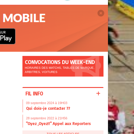
CONVOCATIONS DU WEEK-END
HORAIRES DES MATCHS, TABLES DE MARQUE,
ARBITRES, VOITURES
FIL INFO
09 septembre 2024 à 19H03
Qui dois-je contacter ??
28 septembre 2022 à 21H56
"Oyez ,Oyez!!" Appel aux Reporters